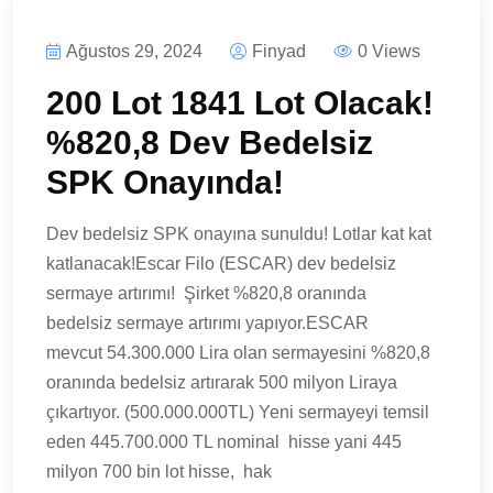
Ağustos 29, 2024
Finyad
0 Views
200 Lot 1841 Lot Olacak!
%820,8 Dev Bedelsiz
SPK Onayında!
Dev bedelsiz SPK onayına sunuldu! Lotlar kat kat
katlanacak!Escar Filo (ESCAR) dev bedelsiz
sermaye artırımı! Şirket %820,8 oranında
bedelsiz sermaye artırımı yapıyor.ESCAR
mevcut 54.300.000 Lira olan sermayesini %820,8
oranında bedelsiz artırarak 500 milyon Liraya
çıkartıyor. (500.000.000TL) Yeni sermayeyi temsil
eden 445.700.000 TL nominal hisse yani 445
milyon 700 bin lot hisse, hak