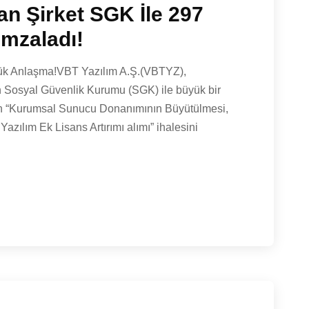
an Şirket SGK İle 297
İmzaladı!
yük Anlaşma!VBT Yazılım A.Ş.(VBTYZ),
n Sosyal Güvenlik Kurumu (SGK) ile büyük bir
n “Kurumsal Sunucu Donanımının Büyütülmesi,
zılım Ek Lisans Artırımı alımı” ihalesini