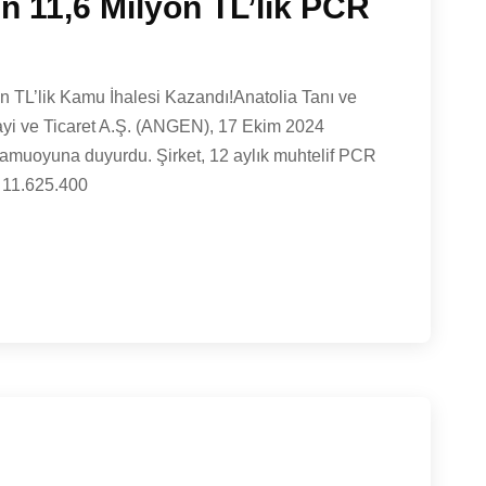
en 11,6 Milyon TL’lik PCR
yon TL’lik Kamu İhalesi Kazandı!Anatolia Tanı ve
nayi ve Ticaret A.Ş. (ANGEN), 17 Ekim 2024
kamuoyuna duyurdu. Şirket, 12 aylık muhtelif PCR
i 11.625.400