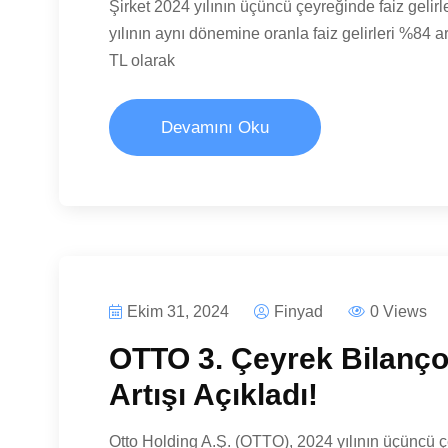
Şirket 2024 yılının üçüncü çeyreğinde faiz gelir
yılının aynı dönemine oranla faiz gelirleri %84 ar
TL olarak
Devamını Oku
Ekim 31, 2024
Finyad
0 Views
OTTO 3. Çeyrek Bilan
Artışı Açıkladı!
Otto Holding A.Ş. (OTTO), 2024 yılının üçüncü ç