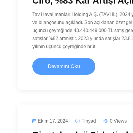
Ciro, %83 Kâr Artışı Açı
Tav Havalimanları Holding A.Ş. (TAVHL), 2024 yı
ve bilançosunu açıkladı. Son açıklanan özet gelir
üçüncü çeyreğinde 43.440.449.000 TL satış gerçe
satışlar %82 artmıştır. 2023 yılında satışlar 23.
yılının üçüncü çeyreğinde brüt
Devamını Oku
Ekim 17, 2024
Finyad
0 Views