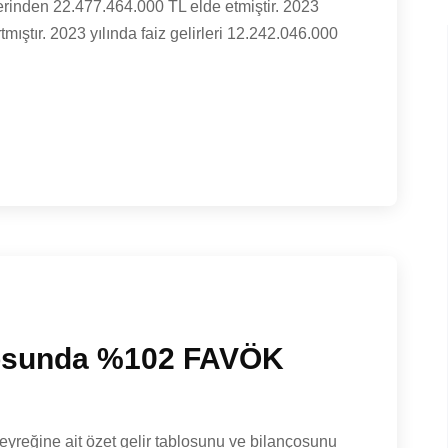
lerinden 22.477.464.000 TL elde etmiştir. 2023
tmıştır. 2023 yılında faiz gelirleri 12.242.046.000
çosunda %102 FAVÖK
eyreğine ait özet gelir tablosunu ve bilançosunu