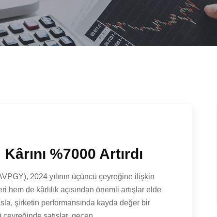
 Kârını %7000 Artırdı
AVPGY), 2024 yılının üçüncü çeyreğine ilişkin
leri hem de kârlılık açısından önemli artışlar elde
sla, şirketin performansında kayda değer bir
ü çeyreğinde satışlar, geçen