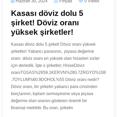
Haziran 30, 2024
Finyad
0 Views
Kasası döviz dolu 5
şirket! Döviz oranı
yüksek şirketler!
Kasası döviz dolu 5 şirket! Döviz oranı yüksek
şirketler! Yabancı parasının, piyasa değerine
oranı döviz oranı en yüksek olan hisseleri sizler
için derledik. İşte o şirketler; HisseDöviz
oranıTGSAS%2659.1KERVN%280.7ZRGYO%108
.7OYLUM%60.9DOHOL%55 Döviz oranı nedir?
Döviz oranı, bir şirketin yabancı para cinsinden
borçlarının, toplam sermayesine veya piyasa
değerine olan oranını gösteren önemli bir
finansal metriktir. Bu oran, şirketin