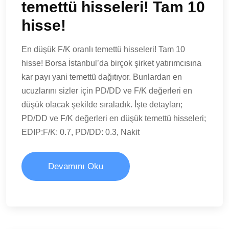
temettü hisseleri! Tam 10
hisse!
En düşük F/K oranlı temettü hisseleri! Tam 10
hisse! Borsa İstanbul’da birçok şirket yatırımcısına
kar payı yani temettü dağıtıyor. Bunlardan en
ucuzlarını sizler için PD/DD ve F/K değerleri en
düşük olacak şekilde sıraladık. İşte detayları;
PD/DD ve F/K değerleri en düşük temettü hisseleri;
EDIP:F/K: 0.7, PD/DD: 0.3, Nakit
Devamını Oku